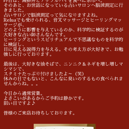
昨日は、海鮮丼とアップルパイを食べに余市へ。
そのあと、お世話になっている占いサロンへ脳波測定に行
きました。
占いサロンで脳波測定って気になりますよね。
Reluaでも受けられる、音叉マッサージとヒーリングマッ
サージが、
どのように影響を与えているのか、科学的に検証するのが
大好きな占い師さんなんです。
ヒーリングというスピリチュアルで不思議なものを科学的
に検証し、
目に見える説得力を与える。その考え方が大好きで、お勉
強しに行っております。
最後は、大好きな油そばで、ニンニク＆ネギを増し増しマ
シマシで、
スタミナたっぷり付けましたよ～（笑）
休みの日でもないと、こんなに臭いのするもの食べられま
せんからね。。。
今日から通常営業。
よさこいがあるからご予約は静かです。
狙い目ですよ♪
皆様のご来店お待ちしております。