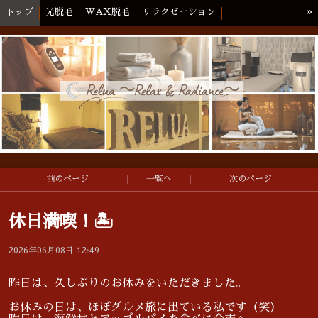
»
トップ
光脱毛
WAX脱毛
リラクゼーション
メンタルリカバリー
ブログ
当店のコンセプト/スタッフ紹介
注意事項／キャンセルポリシー
アクセス
前のページ
一覧へ
次のページ
休日満喫！🏝️
2026年06月08日 12:49
昨日は、久しぶりのお休みをいただきました。
お休みの日は、ほぼグルメ旅に出ている私です（笑）