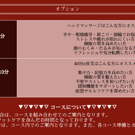
オプション
ヘッドマッサージはこんな方にオス
手や・眼精疲労・肩こり・頭痛でお悩
0分
ストレスや疲れが取れにくい方
睡眠の質を高めたい方
顔のむくみ・たるみが気になる
リフレッシュや気分転換したい
40Hz音叉はこんな方にオスス
10分
集中力・記憶力を高めたい方
睡眠の質を整えたい方
不安やストレスを和らげたい方
認知機能をサポートしたい方
瞑想やセルフケアを深めたい方
▼▽▼▽▼▽ コースについて▼▽▼▽▼▽
場合は、コースを組み合わせてのご案内となります。
フットケアを含んだお時間となっております。
合は、コース内でのご案内となります。また、各コース準備と