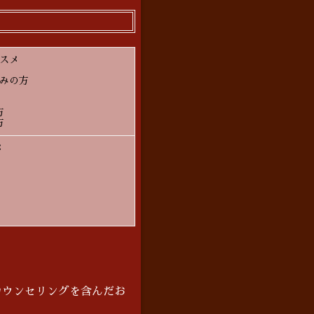
スメ
みの方
方
方
メ
カウンセリングを含んだお